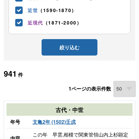
近世
（1590-1870）
近現代
（1871-2000）
絞り込む
941
件
1ページの表示件数
古代・中世
年号
文亀2年 (1502)壬戌
この年 早雲,相模で関東管領山内上杉顕定
内容