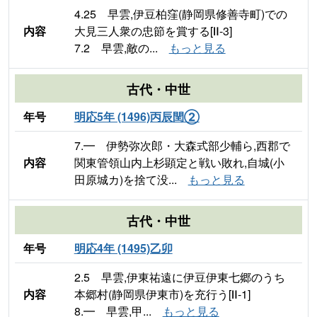
4.25 早雲,伊豆柏窪(静岡県修善寺町)での
内容
大見三人衆の忠節を賞する[Ⅱ-3]
7.2 早雲,敵の...
もっと見る
古代・中世
年号
明応5年 (1496)丙辰閏②
7.━ 伊勢弥次郎・大森式部少輔ら,西郡で
内容
関東管領山内上杉顕定と戦い敗れ,自城(小
田原城カ)を捨て没...
もっと見る
古代・中世
年号
明応4年 (1495)乙卯
2.5 早雲,伊東祐遠に伊豆伊東七郷のうち
内容
本郷村(静岡県伊東市)を充行う[Ⅱ-1]
8.━ 早雲,甲...
もっと見る