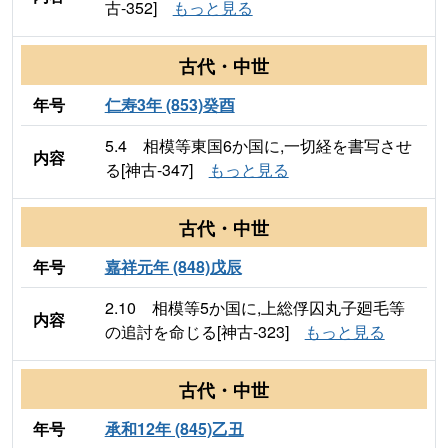
古-352]
もっと見る
古代・中世
年号
仁寿3年 (853)癸酉
5.4 相模等東国6か国に,一切経を書写させ
内容
る[神古-347]
もっと見る
古代・中世
年号
嘉祥元年 (848)戊辰
2.10 相模等5か国に,上総俘囚丸子廻毛等
内容
の追討を命じる[神古-323]
もっと見る
古代・中世
年号
承和12年 (845)乙丑