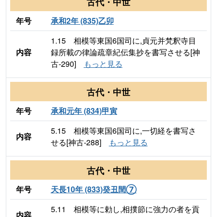
古代・中世
年号
承和2年 (835)乙卯
1.15 相模等東国6国司に,貞元并梵釈寺目
内容
録所載の律論疏章紀伝集抄を書写させる[神
古-290]
もっと見る
古代・中世
年号
承和元年 (834)甲寅
5.15 相模等東国6国司に,一切経を書写さ
内容
せる[神古-288]
もっと見る
古代・中世
年号
天長10年 (833)癸丑閏⑦
5.11 相模等に勅し,相撲節に強力の者を貢
内容