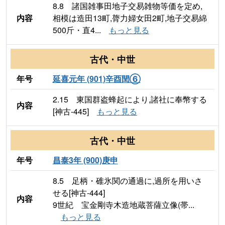
8.8 諸国雑事田地子交易雑物等価を定め,
内容
相模は造田13町,膂力婦女田2町,地子交易綿
500斤・直4...
もっと見る
古代・中世
年号
延喜元年 (901)辛酉閏⑥
2.15 東国群盗蜂起により,諸社に奉幣する
内容
[神古-445]
もっと見る
古代・中世
年号
昌泰3年 (900)庚申
8.5 足柄・碓氷関の通過に,過所を用いさ
せる[神古-444]
内容
9世紀 宝金剛寺木造地蔵菩薩立像(帯...
もっと見る