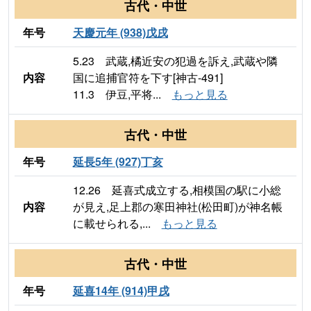
古代・中世
年号
天慶元年 (938)戊戌
5.23 武蔵,橘近安の犯過を訴え,武蔵や隣
内容
国に追捕官符を下す[神古-491]
11.3 伊豆,平将...
もっと見る
古代・中世
年号
延長5年 (927)丁亥
12.26 延喜式成立する,相模国の駅に小総
内容
が見え,足上郡の寒田神社(松田町)が神名帳
に載せられる,...
もっと見る
古代・中世
年号
延喜14年 (914)甲戌