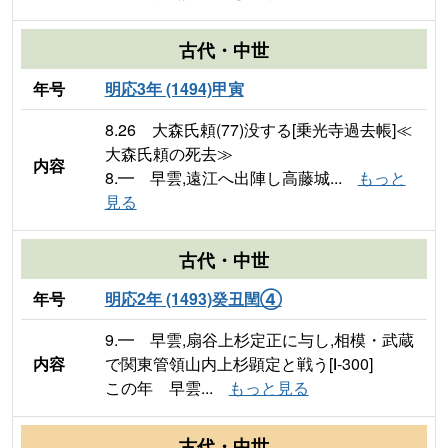
古代・中世
年号
明応3年 (1494)甲寅
8.26 大森氏頼(77)没する[乗光寺過去帳]≪
大森氏頼の死去≫
内容
8.━ 早雲,遠江へ出陣し高藤城...
もっと
見る
古代・中世
年号
明応2年 (1493)癸丑閏④
9.━ 早雲,扇谷上杉定正に与し,相模・武蔵
内容
で関東管領山内上杉顕定と戦う[Ⅰ-300]
この年 早雲...
もっと見る
古代・中世