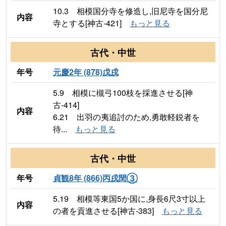
10.3 相模国分寺を修造し,旧尼寺を国分尼
内容
寺とする[神古-421]
もっと見る
古代・中世
年号
元慶2年 (878)戊戌
5.9 相模に槻弓100枝を採進させる[神
古-414]
内容
6.21 出羽の夷追討のため,勇敢軽鋭者を
待...
もっと見る
古代・中世
年号
貞観8年 (866)丙戌閏③
5.19 相模等東国5か国に,身長6尺3寸以上
内容
の者を貢進させる[神古-383]
もっと見る