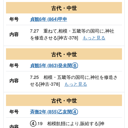
古代・中世
年号
貞観6年 (864)甲申
7.27 重ねて,相模・五畿等の国司に,神社
内容
を修造させる[神古-378]
もっと見る
古代・中世
年号
貞観5年 (863)癸未閏⑥
7.25 相模・五畿等の国司に,神社を修造さ
内容
せる[神古-378]
もっと見る
古代・中世
年号
斉衡2年 (855)乙亥閏④
④.19 相模飢饉により,賑給する[神
内容