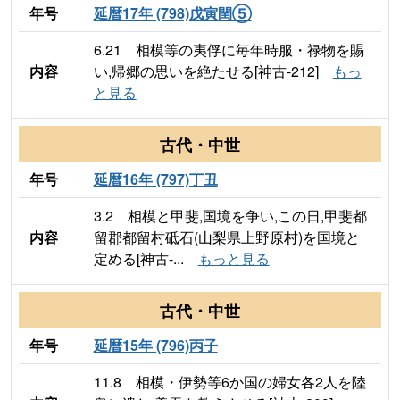
年号
延暦17年 (798)戊寅閏⑤
6.21 相模等の夷俘に毎年時服・禄物を賜
内容
い,帰郷の思いを絶たせる[神古-212]
もっ
と見る
古代・中世
年号
延暦16年 (797)丁丑
3.2 相模と甲斐,国境を争い,この日,甲斐都
内容
留郡都留村砥石(山梨県上野原村)を国境と
定める[神古-...
もっと見る
古代・中世
年号
延暦15年 (796)丙子
11.8 相模・伊勢等6か国の婦女各2人を陸