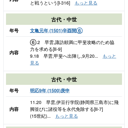
と戦うという[Ⅰ-316]
もっと見る
古代・中世
年号
文亀元年 (1501)辛酉閏⑥
⑥.2 早雲,諏訪頼満に甲斐攻略のため協
力を求める[Ⅱ-9]
内容
9.18 早雲,甲斐へ出陣し,9月20...
もっと
見る
古代・中世
年号
明応9年 (1500)庚申
11.20 早雲,伊豆行学院(静岡県三島市)に飛
内容
脚並びに諸役等を永代免除する[Ⅱ-7]
(15世紀)...
もっと見る