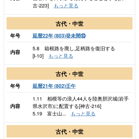
古-223]
もっと見る
古代・中世
年号
延暦22年 (803)癸未閏⑩
5.8 箱根路を廃し,足柄路を復旧する
内容
[Ⅰ-10]
もっと見る
古代・中世
年号
延暦21年 (802)壬午
1.11 相模等の浪人44人を陸奥胆沢城(岩手
内容
県水沢市)に配置する[神古-216]
5.19 富士山...
もっと見る
古代・中世