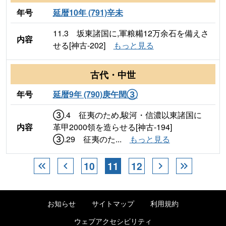
年号
延暦10年 (791)辛未
11.3 坂東諸国に,軍粮糒12万余石を備えさ
内容
せる[神古-202]
もっと見る
古代・中世
年号
延暦9年 (790)庚午閏③
③.4 征夷のため,駿河・信濃以東諸国に
内容
革甲2000領を造らせる[神古-194]
③.29 征夷のた...
もっと見る
10
11
12
keyboard_double_arrow_left
chevron_left
chevron_right
keyboard_double_arrow_right
お知らせ
サイトマップ
利用規約
ウェブアクセシビリティ