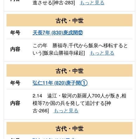
進させる[神古-283]
もっと見る
古代・中世
年号
天長7年 (830)庚戌閏⑫
この年 勝福寺,千代から飯泉へ移転すると
内容
いう[飯泉山勝福寺縁起]
もっと見る
古代・中世
年号
弘仁11年 (820)庚子閏①
2.14 遠江・駿河の新羅人700人が叛き,相
内容
模等7か国の兵を発して追討する[神
古-266]
もっと見る
古代・中世