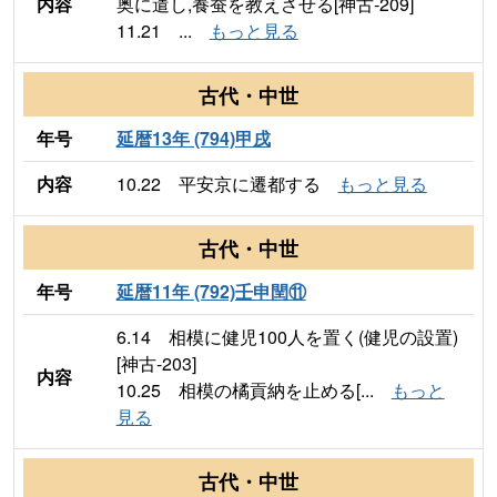
内容
奥に遣し,養蚕を教えさせる[神古-209]
11.21 ...
もっと見る
古代・中世
年号
延暦13年 (794)甲戌
内容
10.22 平安京に遷都する
もっと見る
古代・中世
年号
延暦11年 (792)壬申閏⑪
6.14 相模に健児100人を置く(健児の設置)
[神古-203]
内容
10.25 相模の橘貢納を止める[...
もっと
見る
古代・中世