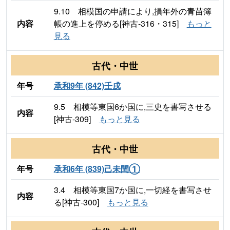
9.10 相模国の申請により,損年外の青苗簿
内容
帳の進上を停める[神古-316・315]
もっと
見る
古代・中世
年号
承和9年 (842)壬戌
9.5 相模等東国6か国に,三史を書写させる
内容
[神古-309]
もっと見る
古代・中世
年号
承和6年 (839)己未閏①
3.4 相模等東国7か国に,一切経を書写させ
内容
る[神古-300]
もっと見る