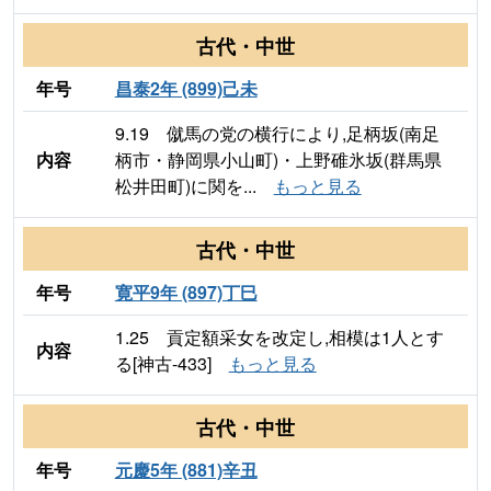
古代・中世
年号
昌泰2年 (899)己未
9.19 僦馬の党の横行により,足柄坂(南足
内容
柄市・静岡県小山町)・上野碓氷坂(群馬県
松井田町)に関を...
もっと見る
古代・中世
年号
寛平9年 (897)丁巳
1.25 貢定額采女を改定し,相模は1人とす
内容
る[神古-433]
もっと見る
古代・中世
年号
元慶5年 (881)辛丑