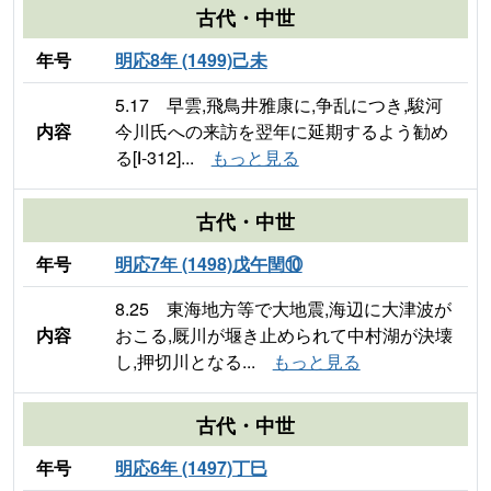
古代・中世
年号
明応8年 (1499)己未
5.17 早雲,飛鳥井雅康に,争乱につき,駿河
内容
今川氏への来訪を翌年に延期するよう勧め
る[Ⅰ-312]...
もっと見る
古代・中世
年号
明応7年 (1498)戊午閏⑩
8.25 東海地方等で大地震,海辺に大津波が
内容
おこる,厩川が堰き止められて中村湖が決壊
し,押切川となる...
もっと見る
古代・中世
年号
明応6年 (1497)丁巳