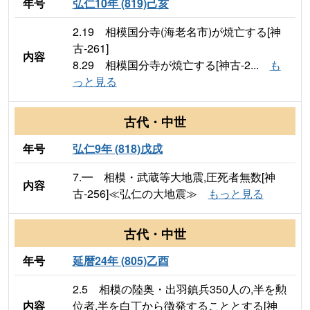
年号
弘仁10年 (819)己亥
2.19 相模国分寺(海老名市)が焼亡する[神
古-261]
内容
8.29 相模国分寺が焼亡する[神古-2...
も
っと見る
古代・中世
年号
弘仁9年 (818)戊戌
7.━ 相模・武蔵等大地震,圧死者無数[神
内容
古-256]≪弘仁の大地震≫
もっと見る
古代・中世
年号
延暦24年 (805)乙酉
2.5 相模の陸奥・出羽鎮兵350人の,半を勲
内容
位者,半を白丁から徴発することとする[神