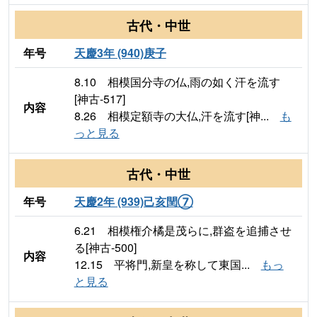
古代・中世
年号
天慶3年 (940)庚子
8.10 相模国分寺の仏,雨の如く汗を流す
[神古-517]
内容
8.26 相模定額寺の大仏,汗を流す[神...
も
っと見る
古代・中世
年号
天慶2年 (939)己亥閏⑦
6.21 相模権介橘是茂らに,群盗を追捕させ
る[神古-500]
内容
12.15 平将門,新皇を称して東国...
もっ
と見る