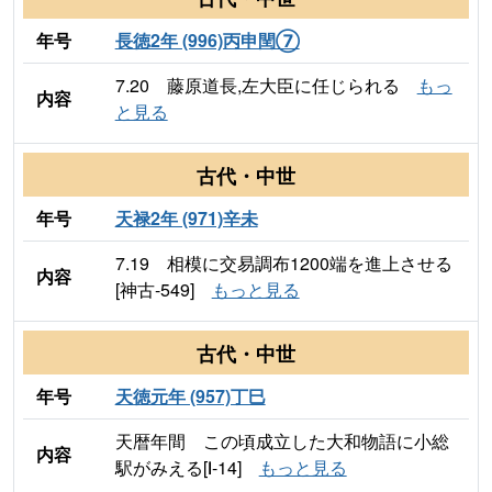
年号
長徳2年 (996)丙申閏⑦
7.20 藤原道長,左大臣に任じられる
もっ
内容
と見る
古代・中世
年号
天禄2年 (971)辛未
7.19 相模に交易調布1200端を進上させる
内容
[神古-549]
もっと見る
古代・中世
年号
天徳元年 (957)丁巳
天暦年間 この頃成立した大和物語に小総
内容
駅がみえる[Ⅰ-14]
もっと見る