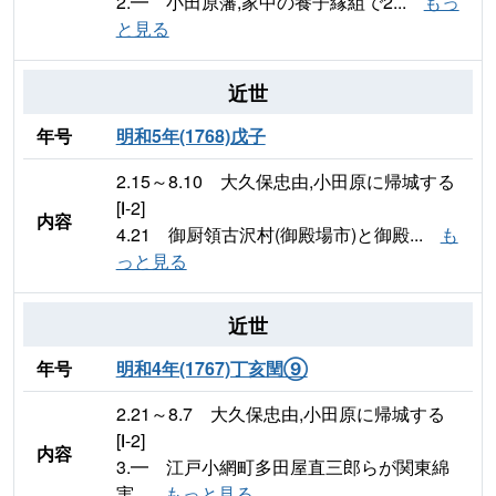
2.━ 小田原藩,家中の養子縁組で2...
もっ
と見る
近世
年号
明和5年(1768)戊子
2.15～8.10 大久保忠由,小田原に帰城する
[Ⅰ-2]
内容
4.21 御厨領古沢村(御殿場市)と御殿...
も
っと見る
近世
年号
明和4年(1767)丁亥閏⑨
2.21～8.7 大久保忠由,小田原に帰城する
[Ⅰ-2]
内容
3.━ 江戸小網町多田屋直三郎らが関東綿
実...
もっと見る