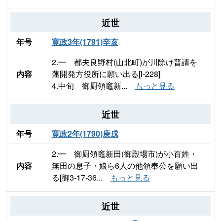
近世
年号
寛政3年(1791)辛亥
2.━ 都夫良野村(山北町)が川除け普請を
内容
藩開発方役所に願い出る[Ⅰ-228]
4.中旬 御厨領竈新...
もっと見る
近世
年号
寛政2年(1790)庚戌
2.━ 御厨領竈新田(御殿場市)が小百姓・
内容
無田の息子・娘ら6人の他領奉公を願い出
る[御3-17-36...
もっと見る
近世