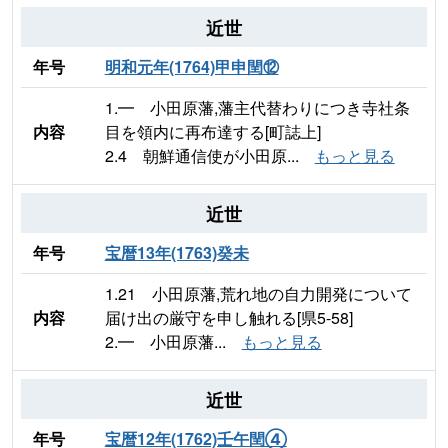
近世
年号
明和元年(1764)甲申閏⑫
1.━ 小田原藩,藩主代替わりにつき寺社条
内容
目を領内に再布達する[町誌上]
2.4 朝鮮通信使が小田原...
もっと見る
近世
年号
宝暦13年(1763)癸未
1.21 小田原藩,荒れ地の自力開発について
内容
届け出の厳守を申し触れる[県5-58]
2.━ 小田原藩...
もっと見る
近世
年号
宝暦12年(1762)壬午閏④