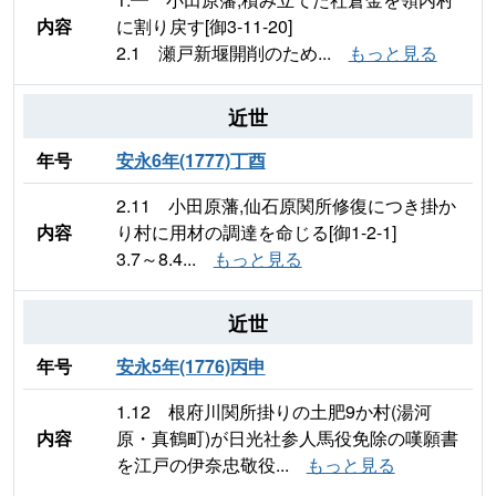
内容
に割り戻す[御3-11-20]
2.1 瀬戸新堰開削のため...
もっと見る
近世
年号
安永6年(1777)丁酉
2.11 小田原藩,仙石原関所修復につき掛か
内容
り村に用材の調達を命じる[御1-2-1]
3.7～8.4...
もっと見る
近世
年号
安永5年(1776)丙申
1.12 根府川関所掛りの土肥9か村(湯河
内容
原・真鶴町)が日光社参人馬役免除の嘆願書
を江戸の伊奈忠敬役...
もっと見る