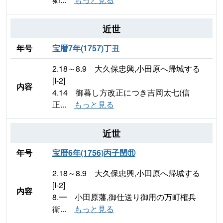
近世
年号
宝暦7年(1757)丁丑
2.18～8.9 大久保忠興,小田原へ帰城する
[Ⅰ-2]
内容
4.14 御暮し方改正につき吉岡太七(信
正...
もっと見る
近世
年号
宝暦6年(1756)丙子閏⑪
2.18～8.9 大久保忠興,小田原へ帰城する
[Ⅰ-2]
内容
8.━ 小田原藩,御仕送り御用の万町権兵
衛...
もっと見る