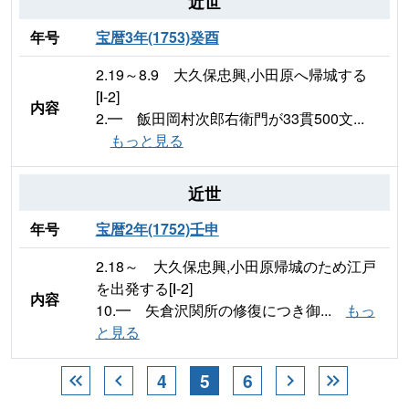
近世
年号
宝暦3年(1753)癸酉
2.19～8.9 大久保忠興,小田原へ帰城する
[Ⅰ-2]
内容
2.━ 飯田岡村次郎右衛門が33貫500文...
もっと見る
近世
年号
宝暦2年(1752)壬申
2.18～ 大久保忠興,小田原帰城のため江戸
を出発する[Ⅰ-2]
内容
10.━ 矢倉沢関所の修復につき御...
もっ
と見る
4
5
6
keyboard_double_arrow_left
chevron_left
chevron_right
keyboard_double_arrow_right