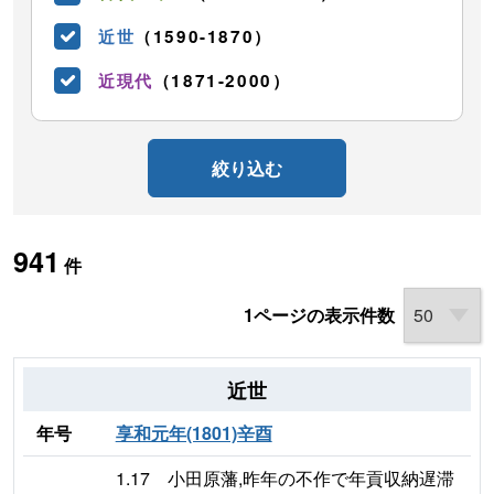
近世
（1590-1870）
近現代
（1871-2000）
絞り込む
941
件
1ページの表示件数
近世
年号
享和元年(1801)辛酉
1.17 小田原藩,昨年の不作で年貢収納遅滞