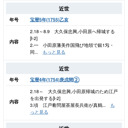
近世
年号
宝暦5年(1755)乙亥
2.18～8.9 大久保忠興,小田原へ帰城する
[Ⅰ-2]
内容
2.━ 小田原藩美作国飛び地領で銀1匁・
同...
もっと見る
近世
年号
宝暦4年(1754)庚戌閏②
2.18～ 大久保忠興,小田原帰城のため江戸
を出発する[Ⅰ-2]
内容
3.頃 江戸肴問屋茶屋長兵衛が真鶴...
も
っと見る