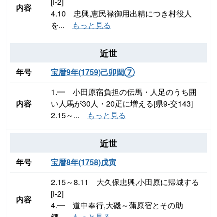
[Ⅰ-2]
内容
4.10 忠興,恵民禄御用出精につき村役人
を...
もっと見る
近世
年号
宝暦9年(1759)己卯閏⑦
1.━ 小田原宿負担の伝馬・人足のうち囲
内容
い人馬が30人・20疋に増える[県9-交143]
2.15～...
もっと見る
近世
年号
宝暦8年(1758)戊寅
2.15～8.11 大久保忠興,小田原に帰城する
[Ⅰ-2]
内容
4.━ 道中奉行,大磯～蒲原宿とその助
郷...
もっと見る