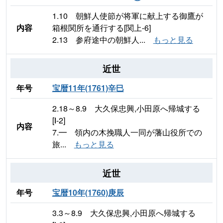
1.10 朝鮮人使節が将軍に献上する御鷹が
内容
箱根関所を通行する[関上-6]
2.13 参府途中の朝鮮人...
もっと見る
近世
年号
宝暦11年(1761)辛巳
2.18～8.9 大久保忠興,小田原へ帰城する
[Ⅰ-2]
内容
7.━ 領内の木挽職人一同が藩山役所での
旅...
もっと見る
近世
年号
宝暦10年(1760)庚辰
3.3～8.9 大久保忠興,小田原へ帰城する