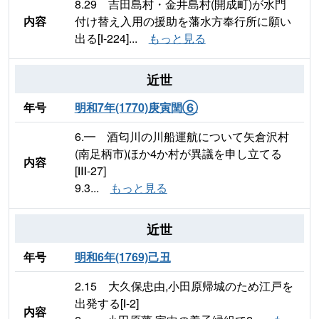
8.29 吉田島村・金井島村(開成町)が水門
内容
付け替え入用の援助を藩水方奉行所に願い
出る[Ⅰ-224]...
もっと見る
近世
年号
明和7年(1770)庚寅閏⑥
6.━ 酒匂川の川船運航について矢倉沢村
(南足柄市)ほか4か村が異議を申し立てる
内容
[Ⅲ-27]
9.3...
もっと見る
近世
年号
明和6年(1769)己丑
2.15 大久保忠由,小田原帰城のため江戸を
出発する[Ⅰ-2]
内容