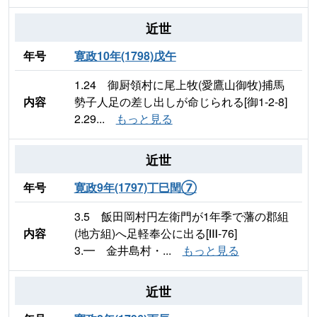
近世
年号
寛政10年(1798)戊午
1.24 御厨領村に尾上牧(愛鷹山御牧)捕馬
内容
勢子人足の差し出しが命じられる[御1-2-8]
2.29...
もっと見る
近世
年号
寛政9年(1797)丁巳閏⑦
3.5 飯田岡村円左衛門が1年季で藩の郡組
内容
(地方組)へ足軽奉公に出る[Ⅲ-76]
3.━ 金井島村・...
もっと見る
近世