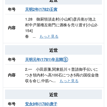
年号
天明2年(1782)壬寅
1.28 御厨領須走村(小山町)彦兵衛が池上
村中戸屋権左衛門に酒株を売り渡す[小山2-
内容
154]
春 ...
もっと見る
近世
年号
天明元年(1781)辛丑閏⑤
2.━ 小田原藩,関東筋川々普請御手伝いに
内容
つき領内村へ高100石につき5両の国役金徴
収を命じ,中筋へ...
もっと見る
近世
年号
安永9年(1780)庚子