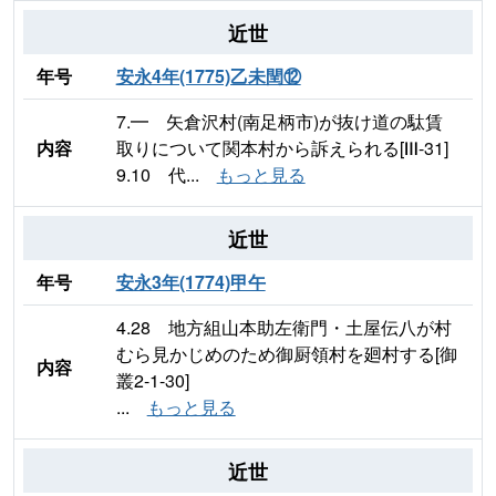
近世
年号
安永4年(1775)乙未閏⑫
7.━ 矢倉沢村(南足柄市)が抜け道の駄賃
内容
取りについて関本村から訴えられる[Ⅲ-31]
9.10 代...
もっと見る
近世
年号
安永3年(1774)甲午
4.28 地方組山本助左衛門・土屋伝八が村
むら見かじめのため御厨領村を廻村する[御
内容
叢2-1-30]
...
もっと見る
近世