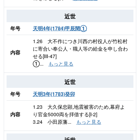
近世
年号
天明4年(1784)甲辰閏①
1.26 大不作につき川西の村役人が竹松村
に寄合い奉公人・職人等の給金を申し合わ
内容
せる[Ⅲ-47]
①...
もっと見る
近世
年号
天明3年(1783)癸卯
1.23 大久保忠顕,地震被害のため,幕府よ
内容
り官金5000両を拝借する[Ⅰ-2]
3.24 小田原藩...
もっと見る
近世