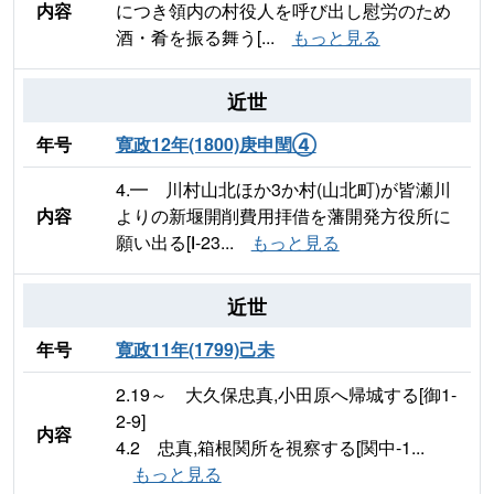
内容
につき領内の村役人を呼び出し慰労のため
酒・肴を振る舞う[...
もっと見る
近世
年号
寛政12年(1800)庚申閏④
4.━ 川村山北ほか3か村(山北町)が皆瀬川
内容
よりの新堰開削費用拝借を藩開発方役所に
願い出る[Ⅰ-23...
もっと見る
近世
年号
寛政11年(1799)己未
2.19～ 大久保忠真,小田原へ帰城する[御1-
2-9]
内容
4.2 忠真,箱根関所を視察する[関中-1...
もっと見る