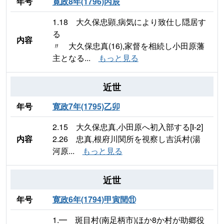
年号
寛政8年(1796)丙辰
1.18 大久保忠顕,病気により致仕し隠居す
る
内容
〃 大久保忠真(16),家督を相続し小田原藩
主となる...
もっと見る
近世
年号
寛政7年(1795)乙卯
2.15 大久保忠真,小田原へ初入部する[Ⅰ-2]
内容
2.26 忠真,根府川関所を視察し吉浜村(湯
河原...
もっと見る
近世
年号
寛政6年(1794)甲寅閏⑪
1.━ 斑目村(南足柄市)ほか8か村が助郷役