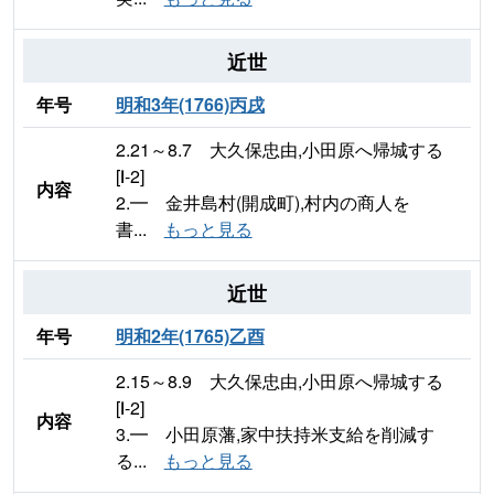
近世
年号
明和3年(1766)丙戌
2.21～8.7 大久保忠由,小田原へ帰城する
[Ⅰ-2]
内容
2.━ 金井島村(開成町),村内の商人を
書...
もっと見る
近世
年号
明和2年(1765)乙酉
2.15～8.9 大久保忠由,小田原へ帰城する
[Ⅰ-2]
内容
3.━ 小田原藩,家中扶持米支給を削減す
る...
もっと見る