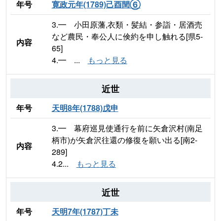
年号
寛政元年(1789)己酉閏⑥
3.━ 小田原藩,衣類・髪結・参詣・居酒売
など農民・奉公人に倹約を申し触れる[県5-
内容
65]
4.━ ...
もっと見る
近世
年号
天明8年(1788)戊申
3.━ 幕府巡見使通行を前に矢倉沢村(南足
柄市)が矢倉沢往還の修復を願い出る[南2-
内容
289]
4.2...
もっと見る
近世
年号
天明7年(1787)丁未