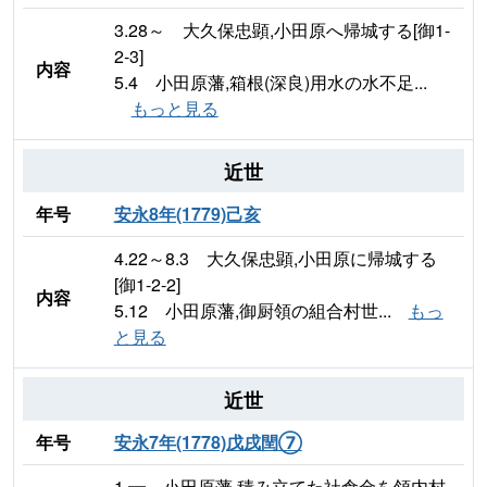
3.28～ 大久保忠顕,小田原へ帰城する[御1-
2-3]
内容
5.4 小田原藩,箱根(深良)用水の水不足...
もっと見る
近世
年号
安永8年(1779)己亥
4.22～8.3 大久保忠顕,小田原に帰城する
[御1-2-2]
内容
5.12 小田原藩,御厨領の組合村世...
もっ
と見る
近世
年号
安永7年(1778)戊戌閏⑦
1.━ 小田原藩,積み立てた社倉金を領内村