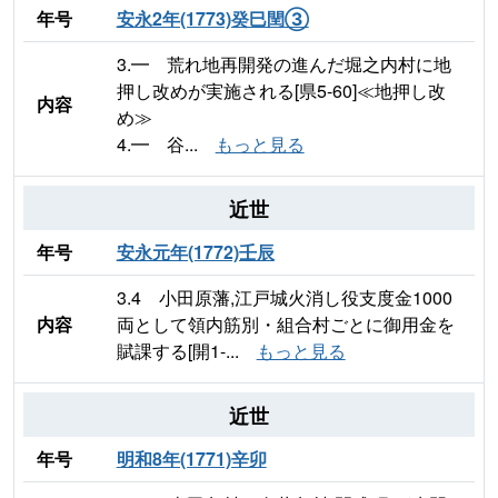
年号
安永2年(1773)癸巳閏③
3.━ 荒れ地再開発の進んだ堀之内村に地
押し改めが実施される[県5-60]≪地押し改
内容
め≫
4.━ 谷...
もっと見る
近世
年号
安永元年(1772)壬辰
3.4 小田原藩,江戸城火消し役支度金1000
内容
両として領内筋別・組合村ごとに御用金を
賦課する[開1-...
もっと見る
近世
年号
明和8年(1771)辛卯