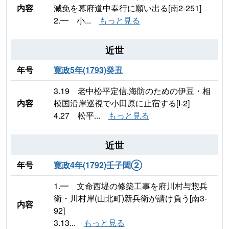
内容
減免を幕府道中奉行に願い出る[南2-251]
2.━ 小...
もっと見る
近世
年号
寛政5年(1793)癸丑
3.19 老中松平定信,海防のための伊豆・相
内容
模国沿岸巡視で小田原に止宿する[Ⅰ-2]
4.27 松平...
もっと見る
近世
年号
寛政4年(1792)壬子閏②
1.━ 文命西堤の修築工事を府川村与惣兵
衛・川村岸(山北町)新兵衛が請け負う[南3-
内容
92]
3.13...
もっと見る