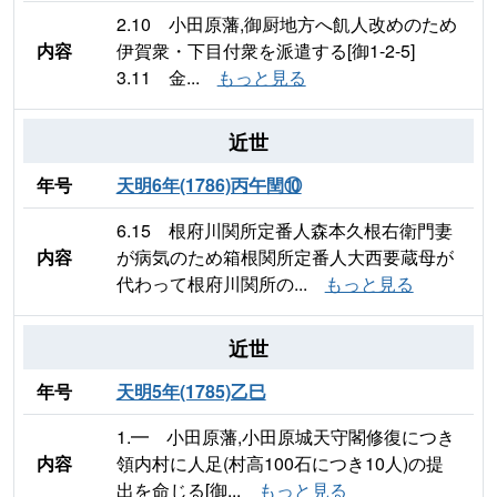
2.10 小田原藩,御厨地方へ飢人改めのため
内容
伊賀衆・下目付衆を派遣する[御1-2-5]
3.11 金...
もっと見る
近世
年号
天明6年(1786)丙午閏⑩
6.15 根府川関所定番人森本久根右衛門妻
内容
が病気のため箱根関所定番人大西要蔵母が
代わって根府川関所の...
もっと見る
近世
年号
天明5年(1785)乙巳
1.━ 小田原藩,小田原城天守閣修復につき
内容
領内村に人足(村高100石につき10人)の提
出を命じる[御...
もっと見る