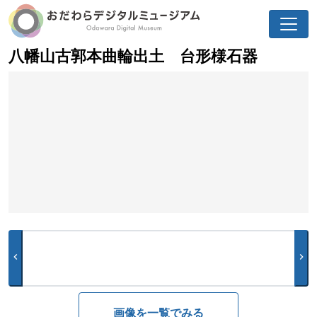
八幡山古郭本曲輪出土 台形様石器
chevron_left
chevron_right
画像を一覧でみる