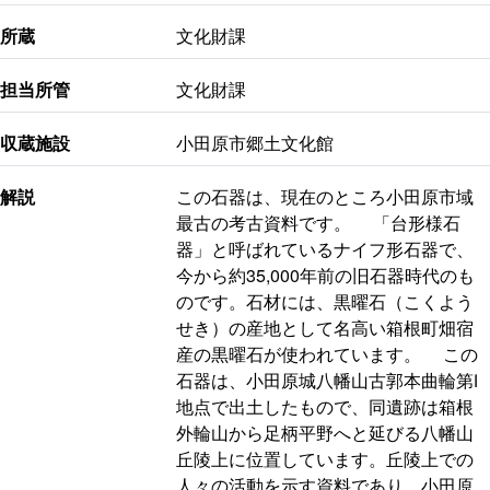
所蔵
文化財課
担当所管
文化財課
収蔵施設
小田原市郷土文化館
解説
この石器は、現在のところ小田原市域
最古の考古資料です。 「台形様石
器」と呼ばれているナイフ形石器で、
今から約35,000年前の旧石器時代のも
のです。石材には、黒曜石（こくよう
せき）の産地として名高い箱根町畑宿
産の黒曜石が使われています。 この
石器は、小田原城八幡山古郭本曲輪第Ⅰ
地点で出土したもので、同遺跡は箱根
外輪山から足柄平野へと延びる八幡山
丘陵上に位置しています。丘陵上での
人々の活動を示す資料であり、小田原