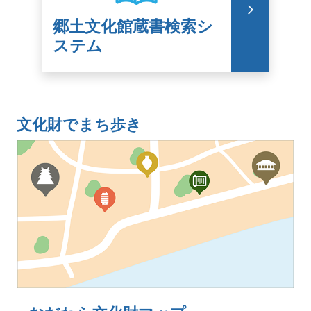
arrow_forward_ios
郷土文化館蔵書検索シ
ステム
文化財でまち歩き