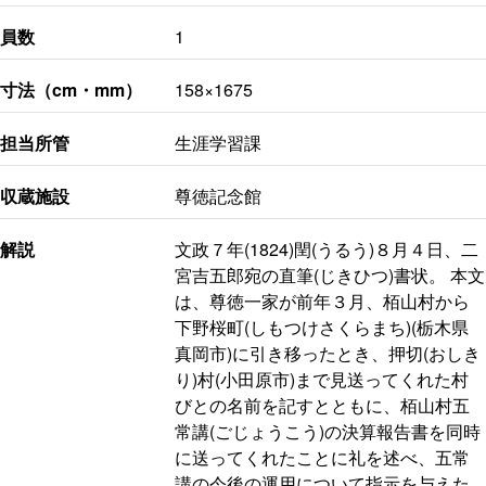
員数
1
寸法（cm・mm）
158×1675
担当所管
生涯学習課
収蔵施設
尊徳記念館
解説
文政７年(1824)閏(うるう)８月４日、二
宮吉五郎宛の直筆(じきひつ)書状。 本文
は、尊徳一家が前年３月、栢山村から
下野桜町(しもつけさくらまち)(栃木県
真岡市)に引き移ったとき、押切(おしき
り)村(小田原市)まで見送ってくれた村
びとの名前を記すとともに、栢山村五
常講(ごじょうこう)の決算報告書を同時
に送ってくれたことに礼を述べ、五常
講の今後の運用について指示を与えた