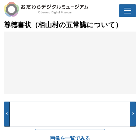
尊徳書状（栢山村の五常講について）
chevron_left
chevron_right
画像を一覧でみる