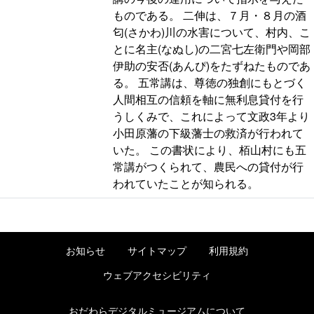
ものである。 二伸は、７月・８月の酒
匂(さかわ)川の水害について、村内、こ
とに名主(なぬし)の二宮七左衛門や岡部
伊助の安否(あんぴ)をたずねたものであ
る。 五常講は、尊徳の独創にもとづく
人間相互の信頼を軸に無利息貸付を行
うしくみで、これによって文政3年より
小田原藩の下級藩士の救済が行われて
いた。 この書状により、栢山村にも五
常講がつくられて、農民への貸付が行
われていたことが知られる。
お知らせ
サイトマップ
利用規約
ウェブアクセシビリティ
おだわらデジタルミュージアムについて