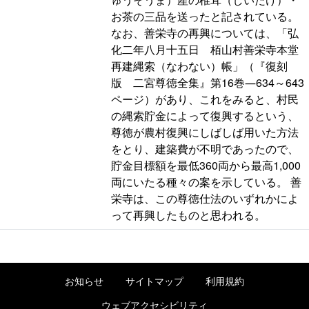
お茶の三品を送ったと記されている。
なお、善栄寺の再興については、「弘
化二年八月十五日 栢山村善栄寺本堂
再建縄索（なわない）帳」（『復刻
版 二宮尊徳全集』第16巻―634～643
ページ）があり、これをみると、村民
の縄索貯金によって復興するという、
尊徳が農村復興にしばしば用いた方法
をとり、建築費が不明であったので、
貯金目標額を最低360両から最高1,000
両にいたる種々の案を示している。 善
栄寺は、この尊徳仕法のいずれかによ
って再興したものと思われる。
お知らせ
サイトマップ
利用規約
ウェブアクセシビリティ