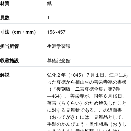
材質
紙
員数
1
寸法（cm・mm）
156×457
担当所管
生涯学習課
収蔵施設
尊徳記念館
解説
弘化２年（1845）７月１日、江戸にあ
った尊徳から栢山村の善栄寺宛の書状
（『復刻版 二宮尊徳全集』第7巻
―464）。 善栄寺が、同年６月19日、
落雷（らくらい）のため焼失したこと
に対する見舞状である。この追而書
（おってがき）には、見舞品として、
手製のかんぴょう・奥州相馬（おうし
ゅうそうま）産の椎茸（しいたけ）・