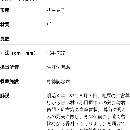
形態
状→巻子
材質
紙
員数
1
寸法（cm・mm）
164×797
担当所管
生涯学習課
収蔵施設
尊徳記念館
解説
明治４年(1871)８月７日、相馬の二宮尊
行から曽比村（小田原市）の剱持与右
衛門・広吉宛の自筆書状。 尊行の母な
みの死去に際し、その仏前に、遠く曽
比村から香料（こうりょう）を届けて