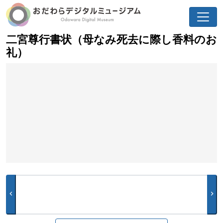
二宮尊行書状（母なみ死去に際し香料のお
礼）
chevron_left
chevron_right