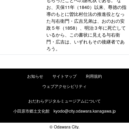
もらったことへの謝礼状である。 な
お、天保11年（1840）以来、尊徳の指
導のもとに曽比村仕法の推進役となっ
た与右衛門・広吉兄弟は、おのおの安
政５年（1858）、明治３年に死亡して
いるから、この書状に見える与右衛
門・広吉は、いずれもその後継者であ
ろう。
お知らせ
サイトマップ
利用規約
ウェブアクセシビリティ
おだわらデジタルミュージアムについて
小田原市郷土文化館
kyodo@city.odawara.kanagawa.jp
© Odawara City.