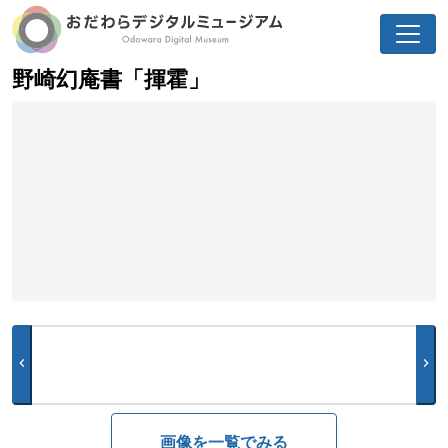
野崎幻庵書「揮霍」
chevron_left
chevron_right
画像を一覧でみる