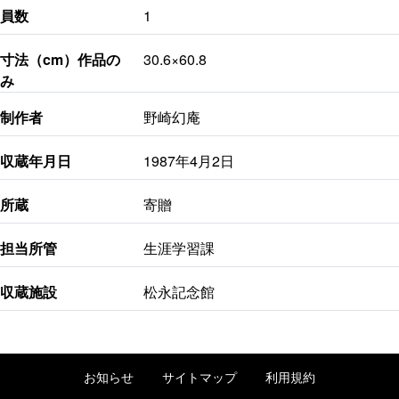
員数
1
寸法（cm）作品の
30.6×60.8
み
制作者
野崎幻庵
収蔵年月日
1987年4月2日
所蔵
寄贈
担当所管
生涯学習課
収蔵施設
松永記念館
お知らせ
サイトマップ
利用規約