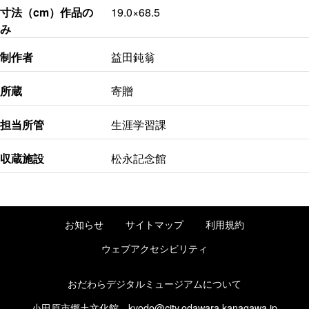
寸法（cm）作品の
19.0×68.5
み
制作者
益田鈍翁
所蔵
寄贈
担当所管
生涯学習課
収蔵施設
松永記念館
お知らせ
サイトマップ
利用規約
ウェブアクセシビリティ
おだわらデジタルミュージアムについて
小田原市郷土文化館
kyodo@city.odawara.kanagawa.jp