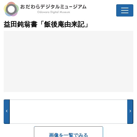
益田鈍翁書「飯後庵由来記」
chevron_left
chevron_right
画像を一覧でみる