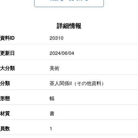
詳細情報
資料ID
20310
更新日
2024/06/04
大分類
美術
分類
茶人関係Ⅱ（その他資料）
形態
幅
材質
書
員数
1