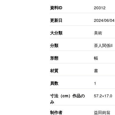
資料ID
20312
更新日
2024/06/04
大分類
美術
分類
茶人関係Ⅱ
形態
幅
材質
書
員数
1
寸法（cm）作品の
57.2×17.0
み
制作者
益田鈍翁