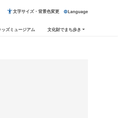
accessibility
文字サイズ・背景色変更
Language
language
キッズミュージアム
文化財でまち歩き