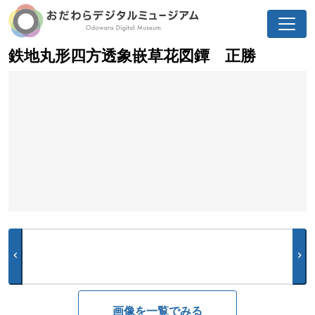
鉄地丸形四方透象嵌草花図鐔 正勝
chevron_left
chevron_right
画像を一覧でみる