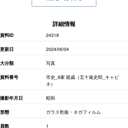
詳細情報
資料ID
24318
更新日
2024/06/04
大分類
写真
資料番号
市史_8家 親戚（五十嵐史郎_キャビ
ネ）
撮影年月日
昭和
形態
ガラス乾板・ネガフィルム
員数
1