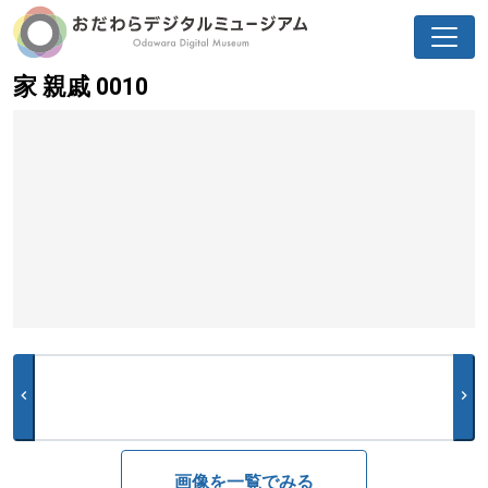
家 親戚 0010
chevron_left
chevron_right
画像を一覧でみる