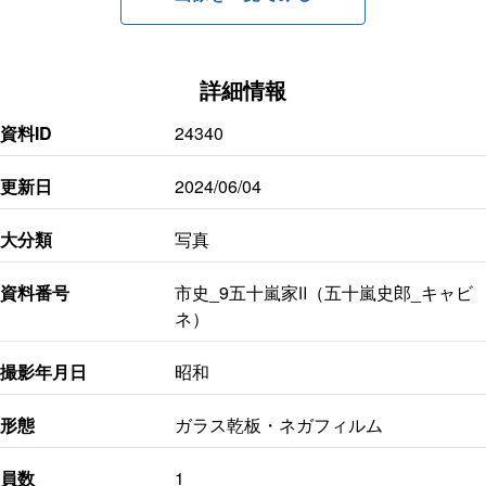
詳細情報
資料ID
24340
更新日
2024/06/04
大分類
写真
資料番号
市史_9五十嵐家Ⅱ（五十嵐史郎_キャビ
ネ）
撮影年月日
昭和
形態
ガラス乾板・ネガフィルム
員数
1