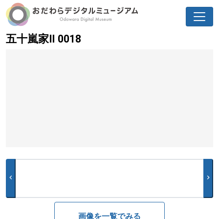
五十嵐家Ⅱ 0018
chevron_left
chevron_right
画像を一覧でみる