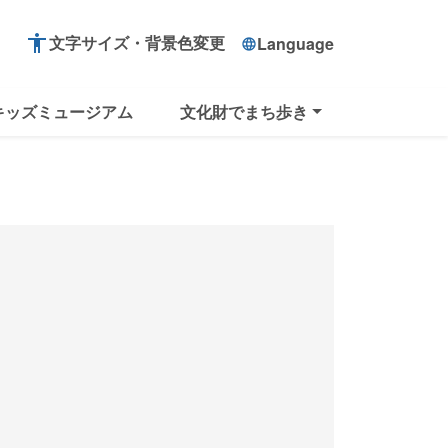
accessibility
文字サイズ・背景色変更
Language
language
キッズミュージアム
文化財でまち歩き