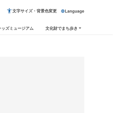
accessibility
文字サイズ・背景色変更
Language
language
キッズミュージアム
文化財でまち歩き