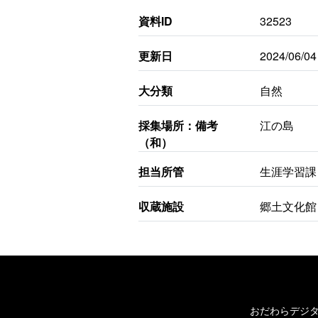
資料ID
32523
更新日
2024/06/04
大分類
自然
採集場所：備考
江の島
（和）
担当所管
生涯学習課
収蔵施設
郷土文化館
おだわらデジ