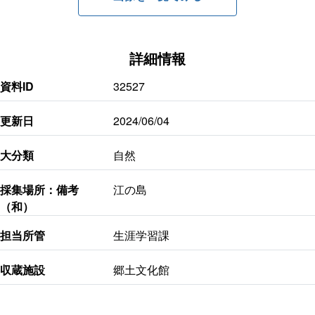
詳細情報
資料ID
32527
更新日
2024/06/04
大分類
自然
採集場所：備考
江の島
（和）
担当所管
生涯学習課
収蔵施設
郷土文化館