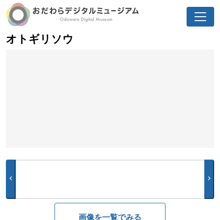
オトギリソウ
chevron_left
chevron_right
画像を一覧でみる