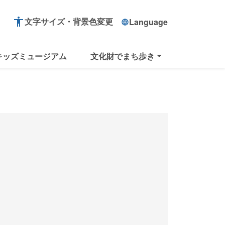
accessibility
文字サイズ・背景色変更
Language
language
キッズミュージアム
文化財でまち歩き