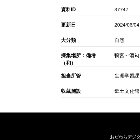
資料ID
37747
更新日
2024/06/04
大分類
自然
採集場所：備考
鴨宮～酒匂
（和）
担当所管
生涯学習課
収蔵施設
郷土文化館
おだわらデジ