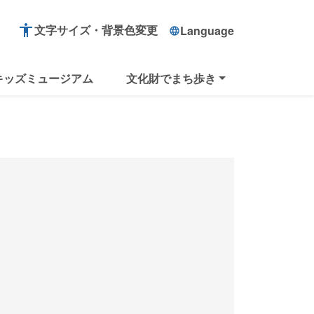
accessibility
文字サイズ・背景色変更
Language
language
キッズミュージアム
文化財でまち歩き