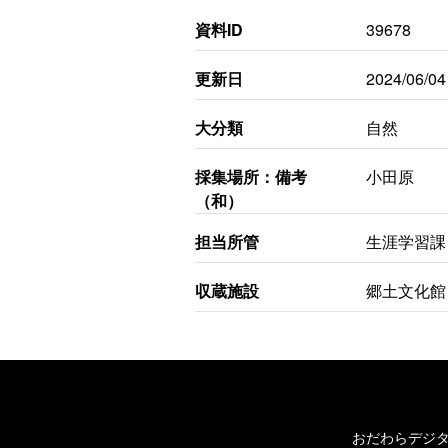
資料ID
39678
更新日
2024/06/04
大分類
自然
採集場所：備考
小田原
（和）
担当所管
生涯学習課
収蔵施設
郷土文化館
おだわらデジ