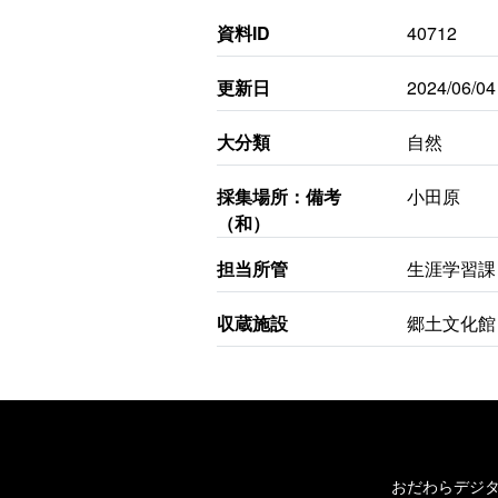
資料ID
40712
更新日
2024/06/04
大分類
自然
採集場所：備考
小田原
（和）
担当所管
生涯学習課
収蔵施設
郷土文化館
おだわらデジ