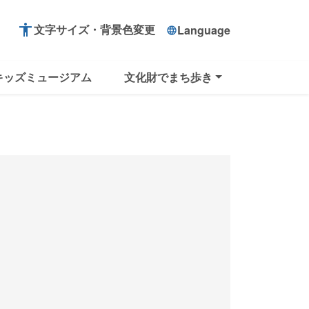
accessibility
文字サイズ・背景色変更
Language
language
キッズミュージアム
文化財でまち歩き