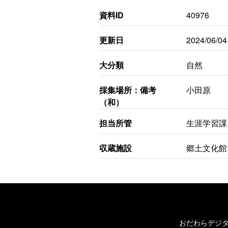
資料ID
40976
更新日
2024/06/04
大分類
自然
採集場所：備考
小田原
（和）
担当所管
生涯学習課
収蔵施設
郷土文化館
おだわらデジ