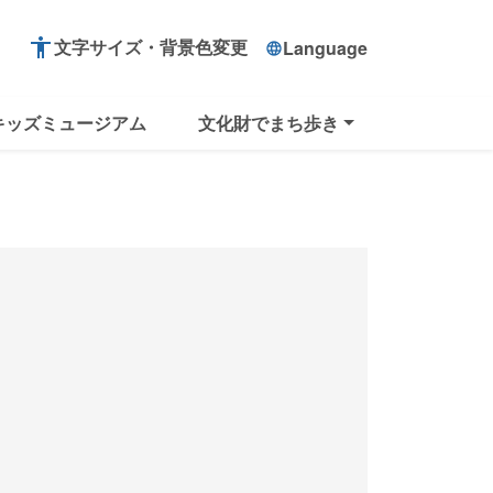
accessibility
文字サイズ・背景色変更
Language
language
キッズミュージアム
文化財でまち歩き