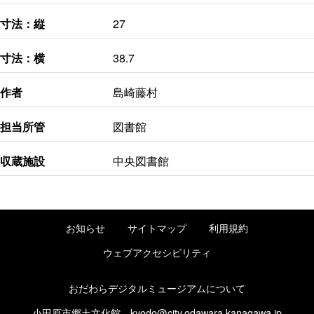
寸法：縦
27
寸法：横
38.7
作者
島崎藤村
担当所管
図書館
収蔵施設
中央図書館
お知らせ
サイトマップ
利用規約
ウェブアクセシビリティ
おだわらデジタルミュージアムについて
小田原市郷土文化館
kyodo@city.odawara.kanagawa.jp