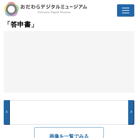
「答申書」
chevron_left
chevron_right
画像を一覧でみる