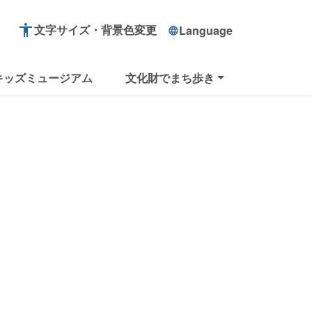
accessibility
文字サイズ・背景色変更
Language
language
キッズミュージアム
文化財でまち歩き