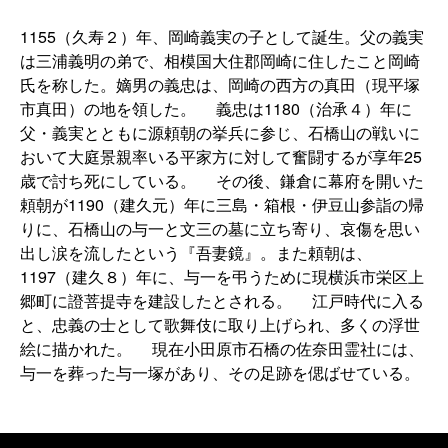
1155（久寿２）年、岡崎義実の子として誕生。父の義実
は三浦義明の弟で、相模国大住郡岡崎に住したこと岡崎
氏を称した。嫡男の義忠は、岡崎の西方の真田（現平塚
市真田）の地を領した。 義忠は1180（治承４）年に
父・義実とともに源頼朝の挙兵に参じ、石橋山の戦いに
おいて大庭景親率いる平家方に対して奮闘するが享年25
歳で討ち死にしている。 その後、鎌倉に幕府を開いた
頼朝が1190（建久元）年に三島・箱根・伊豆山参詣の帰
りに、石橋山の与一と文三の墓に立ち寄り、哀傷を思い
出し涙を流したという『吾妻鏡』。また頼朝は、
1197（建久８）年に、与一を弔うために現横浜市栄区上
郷町に證菩提寺を建設したとされる。 江戸時代に入る
と、忠義の士として歌舞伎に取り上げられ、多くの浮世
絵に描かれた。 現在小田原市石橋の佐奈田霊社には、
与一を葬った与一塚があり、その足跡を偲ばせている。