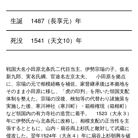
生誕
1487（長享元）年
死没
1541（天文10）年
戦国大名小田原北条氏二代目当主。伊勢宗瑞の子。仮名
新九郎、実名氏綱、官途名左京太夫。 小田原を拠点
に、宗瑞の元で相模経略を補佐。家督継承後は本拠地を
そのまま小田原に移し、「虎の印判」を用いた領国支配
体制を整えた。宗瑞の没後、検知等の代替わり諸施策を
実施した後、寒川神社（寒川町）・箱根権現（箱根町）
など領国内の有力寺社の造営に着手。 1523（大永３）
年に伊勢氏から北条氏に改称し、相模支配の正当性を主
張するとともに、山内・扇谷両上杉氏と敵対して武蔵に
侵攻した。翌年1524年（大永４）年に扇谷上杉朝興を破