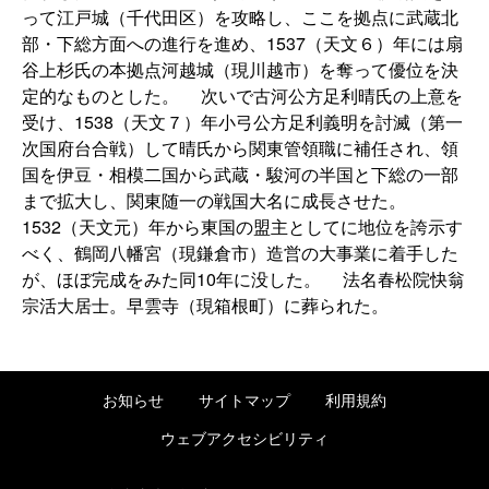
って江戸城（千代田区）を攻略し、ここを拠点に武蔵北
部・下総方面への進行を進め、1537（天文６）年には扇
谷上杉氏の本拠点河越城（現川越市）を奪って優位を決
定的なものとした。 次いで古河公方足利晴氏の上意を
受け、1538（天文７）年小弓公方足利義明を討滅（第一
次国府台合戦）して晴氏から関東管領職に補任され、領
国を伊豆・相模二国から武蔵・駿河の半国と下総の一部
まで拡大し、関東随一の戦国大名に成長させた。
1532（天文元）年から東国の盟主としてに地位を誇示す
べく、鶴岡八幡宮（現鎌倉市）造営の大事業に着手した
が、ほぼ完成をみた同10年に没した。 法名春松院快翁
宗活大居士。早雲寺（現箱根町）に葬られた。
お知らせ
サイトマップ
利用規約
ウェブアクセシビリティ