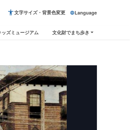
accessibility
文字サイズ・背景色変更
Language
language
キッズミュージアム
文化財でまち歩き