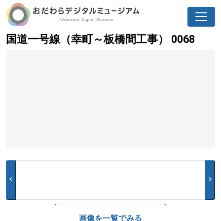
国道一号線（幸町～板橋間工事） 0068
chevron_left
chevron_right
画像を一覧でみる