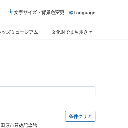
accessibility
文字サイズ・背景色変更
Language
language
キッズミュージアム
文化財でまち歩き
条件クリア
小田原市尊徳記念館