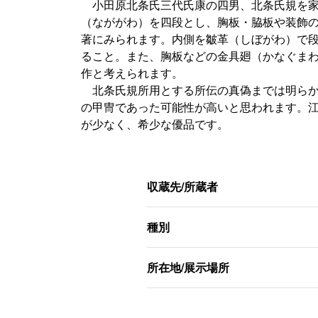
小田原北条氏三代氏康の四男、北条氏規を家
（なががわ）を四段とし、胸板・脇板や装飾
著にみられます。内側を皺革（しぼがわ）で
ること。また、胸板などの金具廻（かなぐま
作と考えられます。
北条氏規所用とする所伝の真偽までは明らか
の甲冑であった可能性が高いと思われます。
が少なく、希少な優品です。
収蔵先/所蔵者
種別
所在地/展示場所