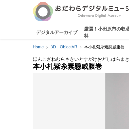
厳選！小田原市の収
デジタルアーカイブ
料
Home
3D・ObjectVR
本小札紫糸素懸威腹巻
ほんこざねむらさきいとすがけおどしはらま
本小札紫糸素懸威腹巻