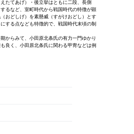
えたてあげ）・後立挙はともに二段、長側
とするなど、室町時代から戦国時代の特徴が顕
毛（おどしげ）を素懸威（すがけおどし）とす
りにする点なども特徴的で、戦国時代末頃の制
期からみて、小田原北条氏の有力一門ゆかり
態も良く、小田原北条氏に関わる甲冑などは例