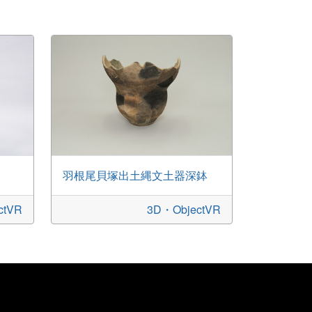
羽根尾貝塚出土縄文土器深鉢
ctVR
3D・ObjectVR