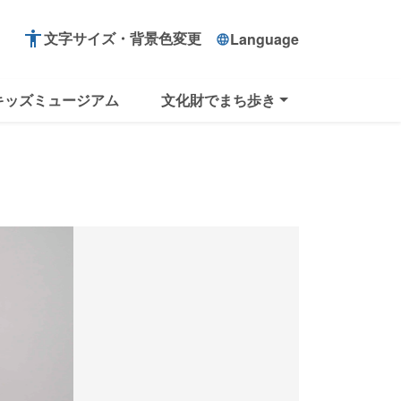
accessibility
文字サイズ・背景色変更
Language
language
キッズミュージアム
文化財でまち歩き