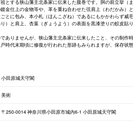
祖とする狭山藩主北条家に伝来した腹巻です。胴の前立挙（ま
の鍍金仕上の金物等や、革を重ね合わせた弦肩上（わだかみ）
段ごとに包み、本小札（ほんこざね）であるにもかかわらず威
わり）と肩上、杏葉（ぎょうよう）の表面を黒漆塗りの鮫皮貼
でありませんが、狭山藩主北条家に伝来したこと、その制作時
江戸時代末期頃に修復が行われた形跡もみられますが、保存状
小田原城天守閣
美術
〒250-0014 神奈川県小田原市城内6-1 小田原城天守閣