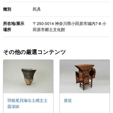
種別
民具
所在地/展示
〒250-0014 神奈川県小田原市城内7-8 小
場所
田原市郷土文化館
その他の厳選コンテンツ
羽根尾貝塚出土縄文土
唐箕
器深鉢