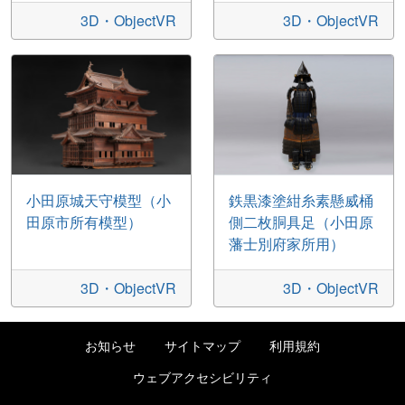
3D・ObjectVR
3D・ObjectVR
小田原城天守模型（小
鉄黒漆塗紺糸素懸威桶
田原市所有模型）
側二枚胴具足（小田原
藩士別府家所用）
3D・ObjectVR
3D・ObjectVR
お知らせ
サイトマップ
利用規約
ウェブアクセシビリティ