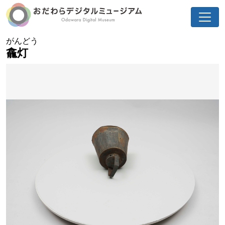
がんどう
龕灯