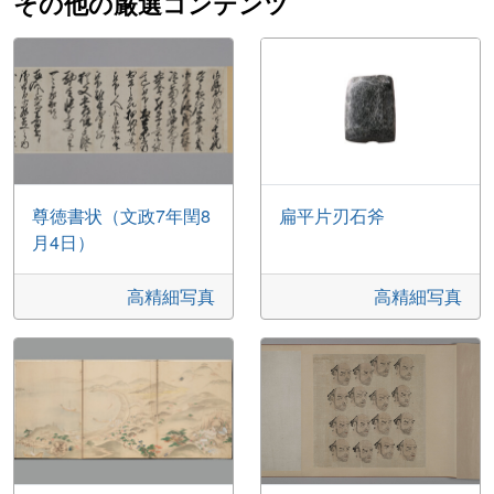
その他の厳選コンテンツ
尊徳書状（文政7年閏8
扁平片刃石斧
月4日）
高精細写真
高精細写真