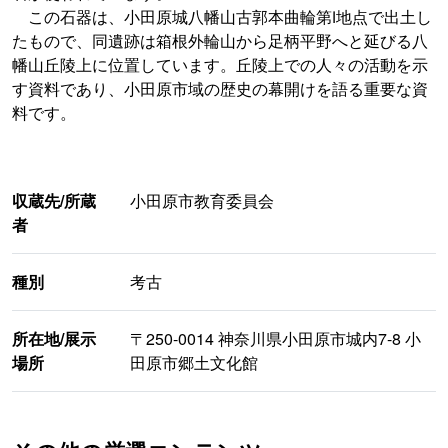
この石器は、小田原城八幡山古郭本曲輪第Ⅰ地点で出土し
たもので、同遺跡は箱根外輪山から足柄平野へと延びる八
幡山丘陵上に位置しています。丘陵上での人々の活動を示
す資料であり、小田原市域の歴史の幕開けを語る重要な資
料です。
収蔵先/所蔵
小田原市教育委員会
者
種別
考古
所在地/展示
〒250-0014 神奈川県小田原市城内7-8 小
場所
田原市郷土文化館