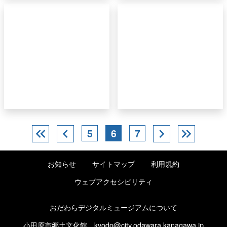
keyboard_double_arrow_left
chevron_left
chevron_right
keyboard_double_arrow_right
5
6
7
お知らせ
サイトマップ
利用規約
ウェブアクセシビリティ
おだわらデジタルミュージアムについて
小田原市郷土文化館
kyodo@city.odawara.kanagawa.jp