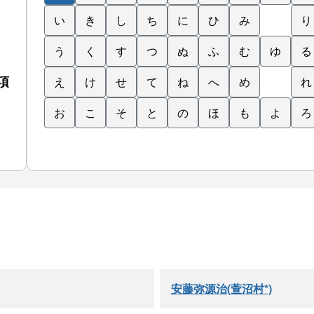
い
き
し
ち
に
ひ
み
り
う
く
す
つ
ぬ
ふ
む
ゆ
る
項
え
け
せ
て
ね
へ
め
れ
お
こ
そ
と
の
ほ
も
よ
ろ
安藤弥源治(萱沼村*)