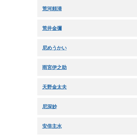
荒河頼清
荒井金彌
尼めうかい
雨宮伊之助
天野金太夫
尼深妙
安倍主水