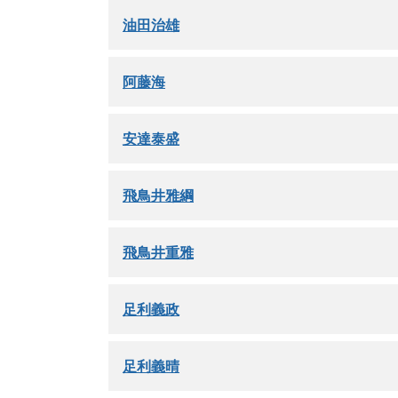
油田治雄
阿藤海
安達泰盛
飛鳥井雅綱
飛鳥井重雅
足利義政
足利義晴