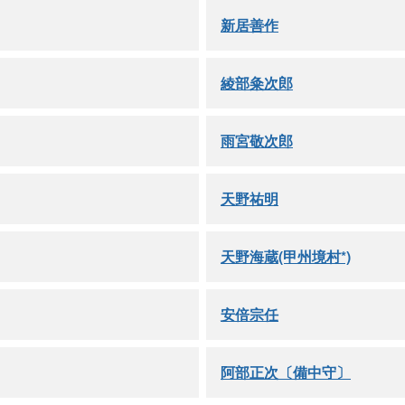
新居善作
綾部粂次郎
雨宮敬次郎
天野祐明
天野海蔵(甲州境村*)
安倍宗任
阿部正次〔備中守〕