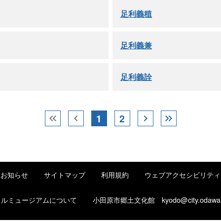
足利義稙
足利義兼
足利義詮
1
2
keyboard_double_arrow_left
chevron_left
chevron_right
keyboard_double_arrow_right
お知らせ
サイトマップ
利用規約
ウェブアクセシビリティ
タルミュージアムについて
小田原市郷土文化館
kyodo@city.odawa