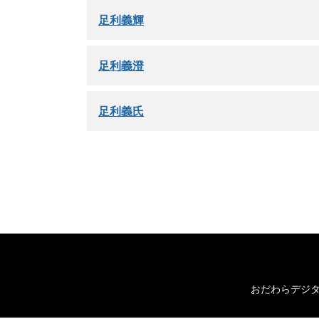
足利義輝
足利義澄
足利義氏
おだわらデジ