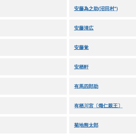
安藤為之助(沼田村*)
安藤清広
安藤覚
安栖軒
有馬四郎助
有栖川宮〔熾仁親王〕
菊地熊太郎