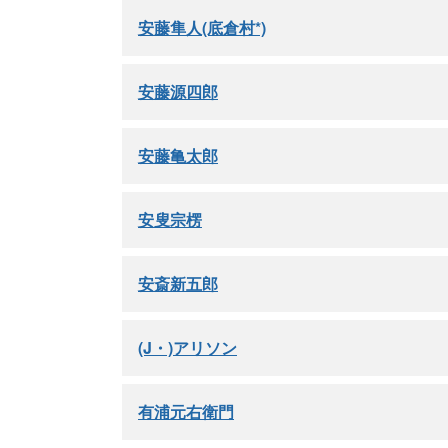
安藤隼人(底倉村*)
安藤源四郎
安藤亀太郎
安叟宗楞
安斎新五郎
(J・)アリソン
有浦元右衛門