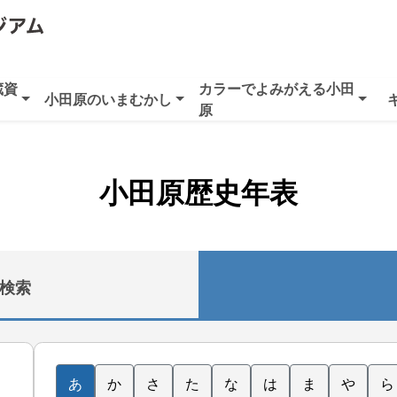
蔵資
カラーでよみがえる小田
小田原のいまむかし
原
小田原歴史年表
検索
あ
か
さ
た
な
は
ま
や
ら