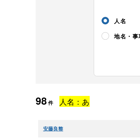
人名
地名・事
98
人名：あ
件
安藤良整