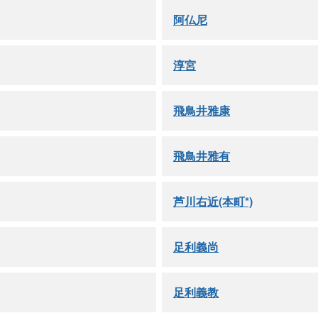
阿仏尼
淳宮
飛鳥井雅康
飛鳥井雅有
芦川右近(本町*)
足利義尚
足利義教